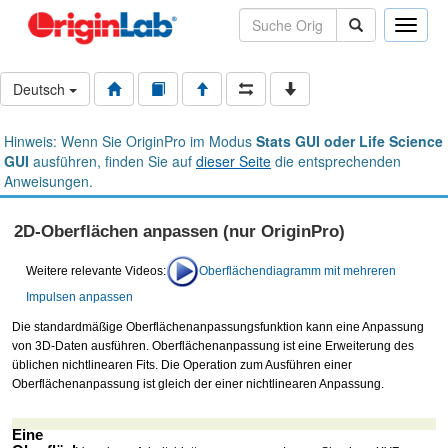
Toggle
naviga
Deutsch
Hinweis: Wenn Sie OriginPro im Modus
Stats GUI oder Life Science
GUI
ausführen, finden Sie auf
dieser Seite
die entsprechenden
Anweisungen.
2D-Oberflächen anpassen (nur OriginPro)
Weitere relevante Videos:
Oberflächendiagramm mit mehreren
Impulsen anpassen
Die standardmäßige Oberflächenanpassungsfunktion kann eine Anpassung
von 3D-Daten ausführen. Oberflächenanpassung ist eine Erweiterung des
üblichen nichtlinearen Fits. Die Operation zum Ausführen einer
Oberflächenanpassung ist gleich der einer nichtlinearen Anpassung.
Eine