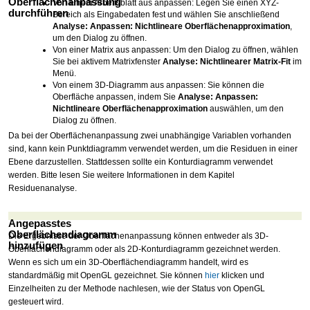
Oberflächenanpassung
Von einem Arbeitsblatt aus anpassen: Legen Sie einen XYZ-
durchführen
Bereich als Eingabedaten fest und wählen Sie anschließend
Analyse: Anpassen: Nichtlineare Oberflächenapproximation
,
um den Dialog zu öffnen.
Von einer Matrix aus anpassen: Um den Dialog zu öffnen, wählen
Sie bei aktivem Matrixfenster
Analyse: Nichtlinearer Matrix-Fit
im
Menü.
Von einem 3D-Diagramm aus anpassen: Sie können die
Oberfläche anpassen, indem Sie
Analyse: Anpassen:
Nichtlineare Oberflächenapproximation
auswählen, um den
Dialog zu öffnen.
Da bei der Oberflächenanpassung zwei unabhängige Variablen vorhanden
sind, kann kein Punktdiagramm verwendet werden, um die Residuen in einer
Ebene darzustellen. Stattdessen sollte ein Konturdiagramm verwendet
werden. Bitte lesen Sie weitere Informationen in dem Kapitel
Residuenanalyse.
Angepasstes
Oberflächendiagramm
Die Ergebnisse der Oberflächenanpassung können entweder als 3D-
hinzufügen
Oberflächendiagramm oder als 2D-Konturdiagramm gezeichnet werden.
Wenn es sich um ein 3D-Oberflächendiagramm handelt, wird es
standardmäßig mit OpenGL gezeichnet. Sie können
hier
klicken und
Einzelheiten zu der Methode nachlesen, wie der Status von OpenGL
gesteuert wird.