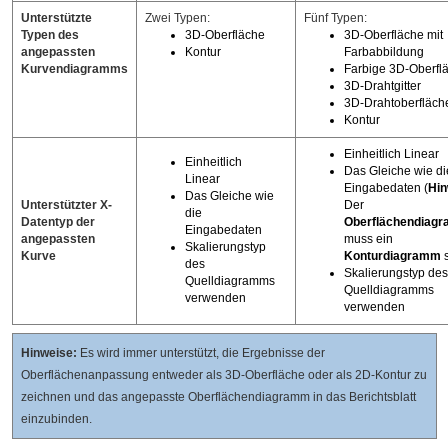
Unterstützte
Zwei Typen:
Fünf Typen:
Typen des
3D-Oberfläche
3D-Oberfläche mit
angepassten
Kontur
Farbabbildung
Kurvendiagramms
Farbige 3D-Oberfl
3D-Drahtgitter
3D-Drahtoberfläch
Kontur
Einheitlich Linear
Einheitlich
Das Gleiche wie di
Linear
Eingabedaten (
Hin
Das Gleiche wie
Unterstützter X-
Der
die
Datentyp der
Oberflächendiag
Eingabedaten
angepassten
muss ein
Skalierungstyp
Kurve
Konturdiagramm
s
des
Skalierungstyp des
Quelldiagramms
Quelldiagramms
verwenden
verwenden
Hinweise:
Es wird immer unterstützt, die Ergebnisse der
Oberflächenanpassung entweder als 3D-Oberfläche oder als 2D-Kontur zu
zeichnen und das angepasste Oberflächendiagramm in das Berichtsblatt
einzubinden.