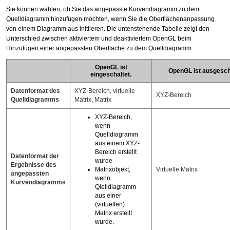
Sie können wählen, ob Sie das angepasste Kurvendiagramm zu dem
Quelldiagramm hinzufügen möchten, wenn Sie die Oberflächenanpassung
von einem Diagramm aus initiieren. Die untenstehende Tabelle zeigt den
Unterschied zwischen aktiviertem und deaktiviertem OpenGL beim
Hinzufügen einer angepassten Oberfläche zu dem Quelldiagramm:
OpenGL ist
OpenGL ist ausgescha
eingeschaltet.
Datenformat des
XYZ-Bereich, virtuelle
XYZ-Bereich
Quelldiagramms
Matrix, Matrix
XYZ-Bereich,
wenn
Quelldiagramm
aus einem XYZ-
Bereich erstellt
Datenformat der
wurde
Ergebnisse des
Matrixobjekt,
Virtuelle Matrix
angepassten
wenn
Kurvendiagramms
Qielldiagramm
aus einer
(virtuellen)
Matrix erstellt
wurde.