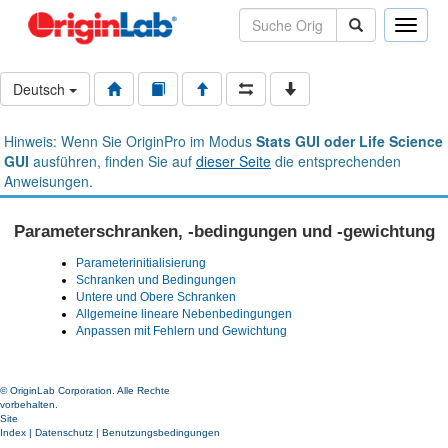
Toggle
naviga
Deutsch
Hinweis: Wenn Sie OriginPro im Modus
Stats GUI oder Life Science
GUI
ausführen, finden Sie auf
dieser Seite
die entsprechenden
Anweisungen.
Parameterschranken, -bedingungen und -gewichtung
Parameterinitialisierung
Schranken und Bedingungen
Untere und Obere Schranken
Allgemeine lineare Nebenbedingungen
Anpassen mit Fehlern und Gewichtung
© OriginLab Corporation. Alle Rechte
vorbehalten.
Site
Index
|
Datenschutz
|
Benutzungsbedingungen