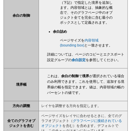
（下記）で指定した境界を追加し
ます。内容領域とは、抽象的な概
念で、そのグラフページ中のオブ
余白の制御
ジェクト全てを完全に含む最小の
ボックスとして定義されます。
余白詰め
ページサイズを
内容領域
(bounding box)
と一致させます。
詳細については、ページのコピーとエクスポート
設定グループの
余白設定
を参照してください。
これは、
余白の制御
で
境界
が選択されている場合
のみ利用できます。これを使用して、追加する境
境界幅
界線の幅を指定できます。値は、内容領域の幅の
パーセントの値です。
方向の調整
レイヤを調整する方向を指定します。
ページサイズをレイヤに合わせるときに、全てのグ
全てのグラフオブ
ラフオブジェクト（
グラフページに接続されている
ジェクトを含む
オブジェクト
を含む）を含めます。デフォルトで
は、このチェックはオンになっています。