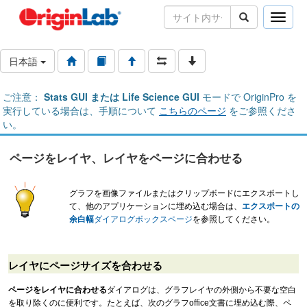
Toggle
naviga
日本語
ご注意：
Stats GUI または Life Science GUI
モードで OriginPro を
実行している場合は、手順について
こちらのページ
をご参照くださ
い。
ページをレイヤ、レイヤをページに合わせる
グラフを画像ファイルまたはクリップボードにエクスポートし
て、他のアプリケーションに埋め込む場合は、
エクスポートの
余白幅
ダイアログボックスページ
を参照してください。
レイヤにページサイズを合わせる
ページをレイヤに合わせる
ダイアログは、グラフレイヤの外側から不要な空白
を取り除くのに便利です。たとえば、次のグラフoffice文書に埋め込む際、ペ