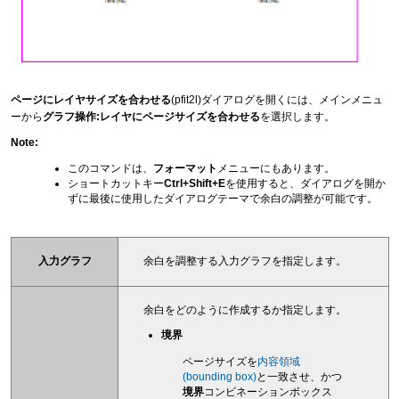
ページにレイヤサイズを合わせる
(pfit2l)ダイアログを開くには、メインメニュ
ーから
グラフ操作:レイヤにページサイズを合わせる
を選択します。
Note:
このコマンドは、
フォーマット
メニューにもあります。
ショートカットキー
Ctrl+Shift+E
を使用すると、ダイアログを開か
ずに最後に使用したダイアログテーマで余白の調整が可能です。
入力グラフ
余白を調整する入力グラフを指定します。
余白をどのように作成するか指定します。
境界
ページサイズを
内容領域
(bounding box)
と一致させ、かつ
境界
コンビネーションボックス