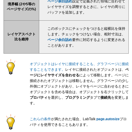
ページ余白詰め
設定で定義された領域に合わせて
境界幅 (2や5等の
レイヤサイズを調整するときに、レイヤの周りに
ページサイズの%)
バッファを追加します。
このボックスにチェックをつけると縦横比を保持
します。チェックをつけない場合、相対寸法は、
レイヤアスペクト
比を維持
ページ余白詰め
要件に対応するように変更される
ことがあります。
オブジェクトはレイヤに接続することも、グラフページに接続
することもできます。
レイヤに接続されたオブジェクトは、
ペ
ージにレイヤサイズを合わせる
によって移動します。ページに
接続されたオブジェクトは移動しません。グラフページの少し
外側にオブジェクトがあり、レイヤをページに合わせるときに
オブジェクトを含める場合は、オブジェクトを右クリックして
プロパティ
を選択し、
プログラミング
タブで
接続先
を変更しま
す。
これらの条件
が満たされた場合、LabTalk
page.autosize
プロ
パティを使用できることもあります。