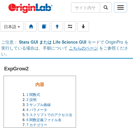
Toggle
naviga
日本語
ご注意：
Stats GUI または Life Science GUI
モードで OriginPro を
実行している場合は、手順について
こちらのページ
をご参照くださ
い。
ExpGrow2
内容
1
関数式
2
説明
3
サンプル曲線
4
パラメータ
5
スクリプトでのアクセス法
6
関数定義ファイル名
7
カテゴリー