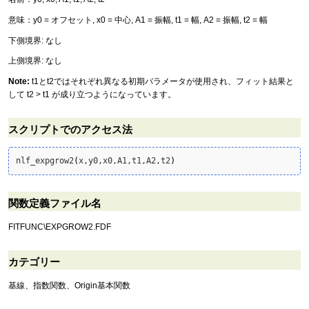
意味：y0 = オフセット, x0 = 中心, A1 = 振幅, t1 = 幅, A2 = 振幅, t2 = 幅
下側境界: なし
上側境界: なし
Note:
t1とt2ではそれぞれ異なる初期パラメータが使用され、フィット結果と
して t2 > t1 が成り立つようになっています。
スクリプトでのアクセス法
nlf_expgrow2
(
x,y0,x0,A1,t1,A2,t2
)
関数定義ファイル名
FITFUNC\EXPGROW2.FDF
カテゴリー
基線、指数関数、Origin基本関数