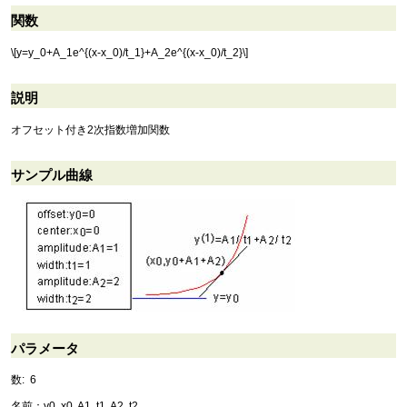
関数
\[y=y_0+A_1e^{(x-x_0)/t_1}+A_2e^{(x-x_0)/t_2}\]
説明
オフセット付き2次指数増加関数
サンプル曲線
パラメータ
数: 6
名前：y0, x0, A1, t1, A2, t2