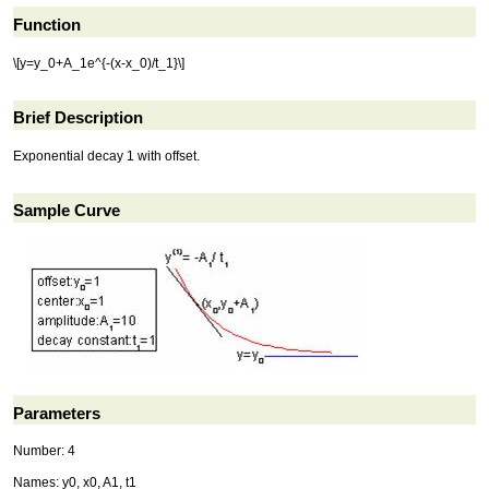
Function
\[y=y_0+A_1e^{-(x-x_0)/t_1}\]
Brief Description
Exponential decay 1 with offset.
Sample Curve
Parameters
Number: 4
Names: y0, x0, A1, t1