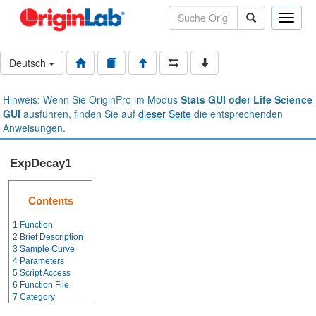
Toggle
naviga
Deutsch
Hinweis: Wenn Sie OriginPro im Modus
Stats GUI oder Life Science
GUI
ausführen, finden Sie auf
dieser Seite
die entsprechenden
Anweisungen.
ExpDecay1
Contents
1
Function
2
Brief Description
3
Sample Curve
4
Parameters
5
Script Access
6
Function File
7
Category