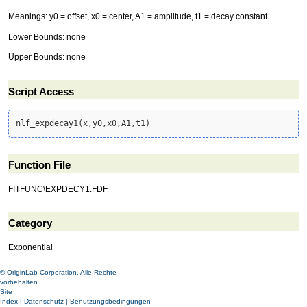
Meanings: y0 = offset, x0 = center, A1 = amplitude, t1 = decay constant
Lower Bounds: none
Upper Bounds: none
Script Access
nlf_expdecay1
(
x,y0,x0,A1,t1
)
Function File
FITFUNC\EXPDECY1.FDF
Category
Exponential
© OriginLab Corporation. Alle Rechte
vorbehalten.
Site
Index
|
Datenschutz
|
Benutzungsbedingungen