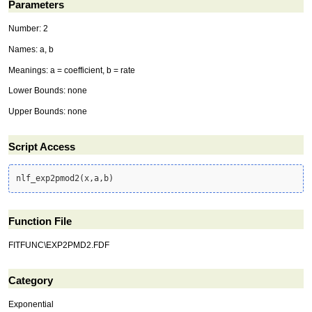
Parameters
Number: 2
Names: a, b
Meanings: a = coefficient, b = rate
Lower Bounds: none
Upper Bounds: none
Script Access
nlf_exp2pmod2
(
x,a,b
)
Function File
FITFUNC\EXP2PMD2.FDF
Category
Exponential