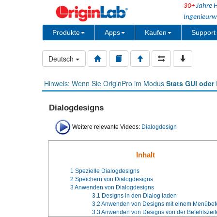
30+
Jahre H
Ingenieurw
Produkte
Apps
Kaufen
Support
Deutsch
Hinweis: Wenn Sie OriginPro im Modus
Stats GUI oder 
Dialogdesigns
Weitere relevante Videos:
Dialogdesign
Inhalt
1
Spezielle Dialogdesigns
2
Speichern von Dialogdesigns
3
Anwenden von Dialogdesigns
3.1
Designs in den Dialog laden
3.2
Anwenden von Designs mit einem Menübef
3.3
Anwenden von Designs von der Befehlszeil