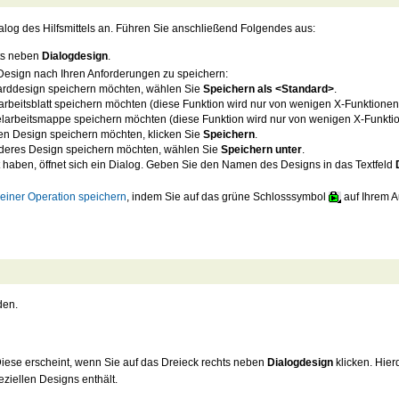
alog des Hilfsmittels an. Führen Sie anschließend Folgendes aus:
ts neben
Dialogdesign
.
esign nach Ihren Anforderungen zu speichern:
darddesign speichern möchten, wählen Sie
Speichern als <Standard>
.
larbeitsblatt speichern möchten (diese Funktion wird nur von wenigen X-Funktionen
elarbeitsmappe speichern möchten (diese Funktion wird nur von wenigen X-Funktio
len Design speichern möchten, klicken Sie
Speichern
.
nderes Design speichern möchten, wählen Sie
Speichern unter
.
haben, öffnet sich ein Dialog. Geben Sie den Namen des Designs in das Textfeld
einer Operation speichern
, indem Sie auf das grüne Schlosssymbol
auf Ihrem A
den.
iese erscheint, wenn Sie auf das Dreieck rechts neben
Dialogdesign
klicken. Hier
ziellen Designs enthält.