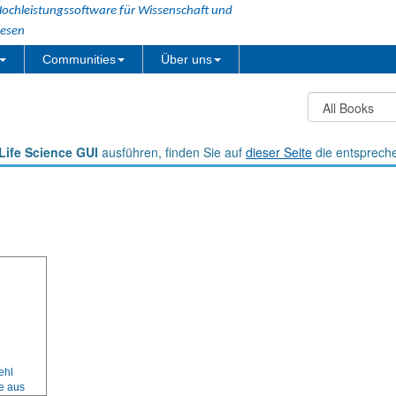
ochleistungssoftware für Wissenschaft und
esen
Communities
Über uns
Life Science GUI
ausführen, finden Sie auf
dieser Seite
die entsprech
ehl
e aus