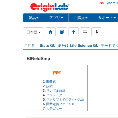
30+
years s
製品
アプリ
ご購入
サポート
日本語
ご注意：
Stats GUI または Life Science GUI
モードで O
BlNeldSmp
内容
関数式
説明
サンプル曲線
パラメータ
スクリプトでのアクセス法
関数定義ファイル名
カテゴリー