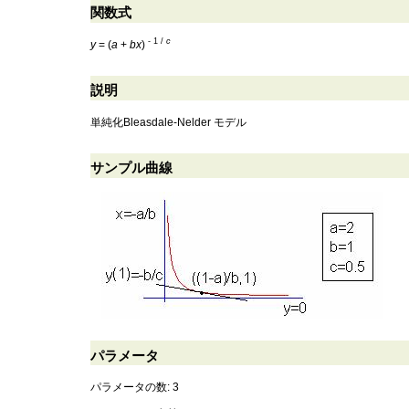
関数式
- 1 /
c
y
= (
a
+
b
x
)
説明
単純化Bleasdale-Nelder モデル
サンプル曲線
パラメータ
パラメータの数: 3