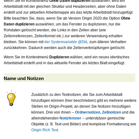
Wenn Sie im Kontextmenü
Ohne Daten duplizieren
auswählen, wird ein
Arbeitsblatt mit der gleichen Struktur und Headerzeilen, aber ohne Daten
erstellt und zur aktuellen Arbeitsmappe als das letzte Arbeitsblatt hinzugefügt.
Bitte beachten Sie, dass, wenn Sie ab Version Origin 2020 die Option
Ohne
Daten duplizieren
auswählen, um das Fenster zu duplizieren, nur die
Rohdaten gelöscht werden, die Links in den Zellen aber (wie
Zellenreferenzen, Zellenformel etc.) zur weiteren Verwendung erhalten
bleiben. Sie können mit
der Systemvariable @DkL
zum älteren Verhalten
zurückkehren. Dadurch werden auch die Zellenverknüpfungen gelöscht.
Wenn Sie im Kontextmenü
Duplizieren
wählen, wird ein neues identisches
Arbeitsblatt erstellt und in das aktuelle Fenster als letztes Blatt eingefügt.
Name und Notizen
Zusätzlich zu den Textnotizen, die Sie zum Arbeitsblatt
hinzufügen können (hier beschrieben) gibt es mehrere weitere
Stellen im Origin-Projekt, an denen Sie Notizen hinzufügen
können. Drei von ihnen --
Ordnernotizen
,
Zellnotizen
und die
alleinstehenden
Notizfenster
-- unterstützen gemischte
Objekte (z. B. Text und Bilder) und komplexe Formatierung wie
Origin Rich Text
.