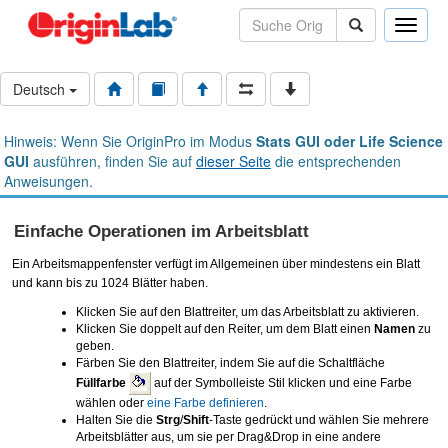
Toggle
naviga
Deutsch
Hinweis: Wenn Sie OriginPro im Modus
Stats GUI oder Life Science
GUI
ausführen, finden Sie auf
dieser Seite
die entsprechenden
Anweisungen.
Einfache Operationen im Arbeitsblatt
Ein Arbeitsmappenfenster verfügt im Allgemeinen über mindestens ein Blatt
und kann bis zu 1024 Blätter haben.
Klicken Sie auf den Blattreiter, um das Arbeitsblatt zu aktivieren.
Klicken Sie doppelt auf den Reiter, um dem Blatt einen
Namen
zu
geben.
Färben Sie den Blattreiter, indem Sie auf die Schaltfläche
Füllfarbe
auf der Symbolleiste Stil klicken und eine Farbe
wählen oder
eine Farbe definieren
.
Halten Sie die
Strg
/
Shift
-Taste gedrückt und wählen Sie mehrere
Arbeitsblätter aus, um sie per Drag&Drop in eine andere