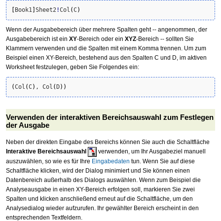
[
Book1
]
Sheet2
!
Col
(
C
)
Wenn der Ausgabebereich über mehrere Spalten geht -- angenommen, der
Ausgabebereich ist ein
XY
-Bereich oder ein
XYZ
-Bereich -- sollten Sie
Klammern verwenden und die Spalten mit einem Komma trennen. Um zum
Beispiel einen XY-Bereich, bestehend aus den Spalten C und D, im aktiven
Worksheet festzulegen, geben Sie Folgendes ein:
(
Col
(
C
)
, Col
(
D
)
)
Verwenden der interaktiven Bereichsauswahl zum Festlegen
der Ausgabe
Neben der direkten Eingabe des Bereichs können Sie auch die Schaltfläche
Interaktive Bereichsauswahl
verwenden, um Ihr Ausgabeziel manuell
auszuwählen, so wie es für Ihre
Eingabedaten
tun. Wenn Sie auf diese
Schaltfläche klicken, wird der Dialog minimiert und Sie können einen
Datenbereich außerhalb des Dialogs auswählen. Wenn zum Beispiel die
Analyseausgabe in einen XY-Bereich erfolgen soll, markieren Sie zwei
Spalten und klicken anschließend erneut auf die Schaltfläche, um den
Analysedialog wieder aufzurufen. Ihr gewählter Bereich erscheint in den
entsprechenden Textfeldern.