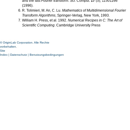
and the fast Fourier transform. Sci. Comput.
17
(5), 11501166
(1996).
R. Tolimieri, M. An, C. Lu.
Mathematics of Multidimensional Fourier
Transform Algorithms
, Springer-Verlag, New York, 1993.
William H. Press, et al. 1992.
Numerical Recipes in C: The Art of
Scientific Computing
. Cambridge University Press
© OriginLab Corporation. Alle Rechte
vorbehalten.
Site
Index
|
Datenschutz
|
Benutzungsbedingungen