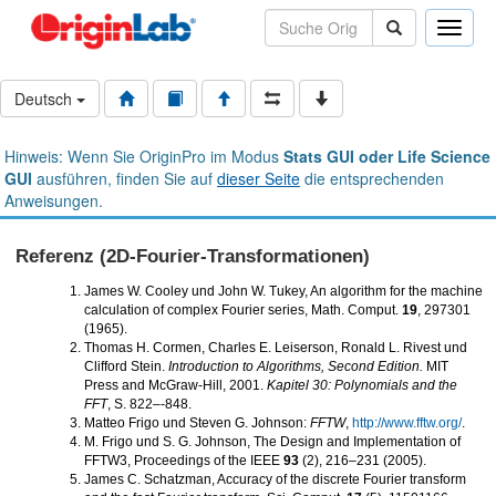
Toggle
naviga
Deutsch
Hinweis: Wenn Sie OriginPro im Modus
Stats GUI oder Life Science
GUI
ausführen, finden Sie auf
dieser Seite
die entsprechenden
Anweisungen.
Referenz (2D-Fourier-Transformationen)
James W. Cooley und John W. Tukey, An algorithm for the machine
calculation of complex Fourier series, Math. Comput.
19
, 297301
(1965).
Thomas H. Cormen, Charles E. Leiserson, Ronald L. Rivest und
Clifford Stein.
Introduction to Algorithms, Second Edition.
MIT
Press and McGraw-Hill, 2001.
Kapitel 30: Polynomials and the
FFT
, S. 822–-848.
Matteo Frigo und Steven G. Johnson:
FFTW
,
http://www.fftw.org/
.
M. Frigo und S. G. Johnson, The Design and Implementation of
FFTW3, Proceedings of the IEEE
93
(2), 216–231 (2005).
James C. Schatzman, Accuracy of the discrete Fourier transform