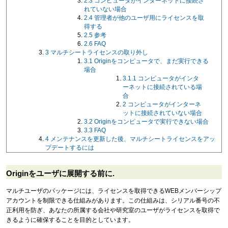
2.3
コンピュータがインターネットに接続さ
れていない場合
2.4
管理者が他のユーザ用にライセンスを取
得する
2.5
参考
2.6
FAQ
3
マルチシートライセンスの取り外し
3.1
Originをコンピュータで、まだ実行できる
場合
3.1.1
コンピュータがインタ
ーネットに接続されている場
合
2
コンピュータがインターネ
ットに接続されていない場合
3.2
Originをコンピュータで実行できない場合
3.3
FAQ
4
メンテナンスを更新した後、マルチシートライセンスをアッ
プデートするには
Originをユーザに展開する前に.
マルチユーザのパッケージには、ライセンスを取得できるWEBメンバーシップ
アカウントを制限できる仕組みがあります。この仕組みは、シリアル番号の不
正利用を防ぎ、あなたの所属する会社や研究室のユーザがライセンスを取得で
きるように確保することを目的としています。