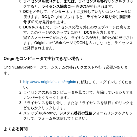
ライセンスを取り外し、または、ライセンスを移行
リンクをクリッ
クすると、
ライセンス除去コード(DC)
が発行されます。
DC
をメモして、インターネットに接続していないコンピュータに
戻ります。
DC
をOriginに入力すると、
ライセンス取り外し認証番
号
(DCN)が発行されます。
DCN
をメモして、ライセンスの取り外しのウェブページに戻りま
す。このページのステップ3に戻り、
DCN
を入力します。
完了のメッセージが出たら、ライセンスが再利用のために発行され
ます。OriginLabのWebページでDCNを入力しないと、ライセンス
は発行されません。
Originをコンピュータで実行できない場合：
OriginlLabのWebページで、システムの移行リクエストを行う必要がありま
す。
http://www.originlab.com/reginfo
に移動して、ログインしてくださ
い。
ライセンスのあるコンピュータを見つけて、削除しているシリアル
ナンバーをクリックします。
「ライセンスを取り外し」または「ライセンスを移行」のリンクを
どちらかクリックします。
ステップ3の
Note
で、
システム移行の送信フォーム
リンクをクリッ
クして、フォームを送信してください。
よくある質問