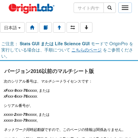
Toggle
naviga
日本語
ご注意：
Stats GUI または Life Science GUI
モードで OriginPro を
実行している場合は、手順について
こちらのページ
をご参照くださ
い。
バージョン2016以前のマルチシート版
次のシリアル番号は、
マルチシート
ライセンスです：
x
F
xxx-
9
xxx-
76
xxxxx
, または
x
F
xxx-
6
xxx-
76
xxxxx
.
シリアル番号が、
xxxxx-
2
xxx-
79
xxxxx
, または
xxxxx-
3
xxx-
79
xxxxx
,
ネットワーク同時起動版
ですので、このページの情報は関係ありません。