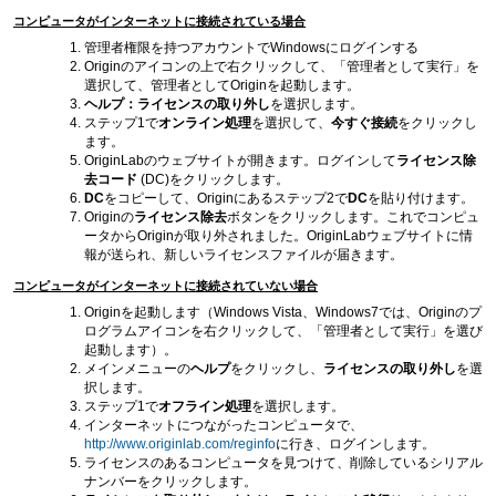
コンピュータがインターネットに接続されている場合
管理者権限を持つアカウントでWindowsにログインする
Originのアイコンの上で右クリックして、「管理者として実行」を
選択して、管理者としてOriginを起動します。
ヘルプ：ライセンスの取り外し
を選択します。
ステップ1で
オンライン処理
を選択して、
今すぐ接続
をクリックし
ます。
OriginLabのウェブサイトが開きます。ログインして
ライセンス除
去コード
(DC)をクリックします。
DC
をコピーして、Originにあるステップ2で
DC
を貼り付けます。
Originの
ライセンス除去
ボタンをクリックします。これでコンピュ
ータからOriginが取り外されました。OriginLabウェブサイトに情
報が送られ、新しいライセンスファイルが届きます。
コンピュータがインターネットに接続されていない場合
Originを起動します（Windows Vista、Windows7では、Originのプ
ログラムアイコンを右クリックして、「管理者として実行」を選び
起動します）。
メインメニューの
ヘルプ
をクリックし、
ライセンスの取り外し
を選
択します。
ステップ1で
オフライン処理
を選択します。
インターネットにつながったコンピュータで、
http://www.originlab.com/reginfo
に行き、ログインします。
ライセンスのあるコンピュータを見つけて、削除しているシリアル
ナンバーをクリックします。