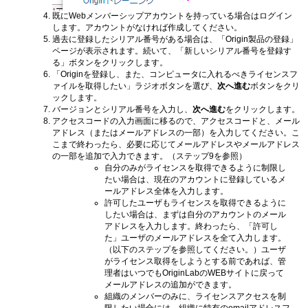
既にWebメンバーシップアカウントを持っている場合はログイン
します。アカウントがなければ作成してください。
過去に登録したシリアル番号がある場合は、「Origin製品の登録」
ページが表示されます。続いて、「新しいシリアル番号を登録す
る」ボタンをクリックします。
「Originを登録し、また、コンピュータに入れるべきライセンスフ
ァイルを取得したい」ラジオボタンを選び、
次へ進む
ボタンをクリ
ックします。
バージョンとシリアル番号を入力し、
次へ進む
をクリックします。
アクセスコードの入力画面に移るので、アクセスコードと、メール
アドレス（またはメールアドレスの一部）を入力してください。こ
こまで終わったら、必要に応じてメールアドレスやメールアドレス
の一部を追加で入力できます。（ステップ9を参照）
自分のみがライセンスを取得できるように制限し
たい場合は、現在のアカウントに登録しているメ
ールアドレス全体を入力します。
許可したユーザもライセンスを取得できるように
したい場合は、まずは自分のアカウントのメール
アドレスを入力します。終わったら、「許可し
た」ユーザのメールアドレスを全て入力します。
（以下のステップを参照してください。）ユーザ
がライセンス取得をしようとする前であれば、管
理者はいつでもOriginLabのWEBサイトに戻って
メールアドレスの追加ができます。
組織のメンバーのみに、ライセンスアクセスを制
限したい場合には、組織に特有のemailアドレスフ