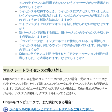
ョンのライセンスは利用できないというメッセージがなぜ表示され
るのでしょうか?
ライセンスを取得するとき、ライセンスにアクセスしていませんと
いうメッセージが出力されます。なぜこのメッセージが表示される
のでしょうか？解決方法はありますか?
ライセンスダイアログにテキストを貼り付けられないのはなぜです
か？
新バージョンで起動する前に、旧バージョンのライセンスを取り外
す必要はありますか？
「コンピュータは、インターネットに接続している」を選択して、
ライセンスを貼り付けるウィンドウのみが開いています。何が悪い
のでしょうか?
Originにライセンスを貼り付けると「アクティべーション時間が経
過しました」と表示されます。なぜでしょうか?
マルチシートライセンスの取り外し
Originのライセンスを別のコンピュータに移したい場合、元のコンピュータか
らライセンスを取り外して新しいコンピュータにライセンスを入れる必要があ
ります。元のコンピュータにアクセスできない場合は、OriginlLabのWebペー
ジから、システムの移行リクエストを行ってください。
Originをコンピュータで、まだ実行できる場合：
ライセンスの取り外し-ビデオチュートリアルをご覧ください。