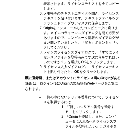
表示されます。ライセンステキストを全てコピー
します。
メモ帳等のテキストエディタを開き、ライセンス
テキストを貼り付けます。テキストファイルをフ
ラッシュドライブやディスクに保存します。
Originをインストールしたコンピュータに戻りま
す。メインのライセンスダイアログを開く必要が
ありますので、コンピュータ情報のダイアログが
まだ開いていましたら、「戻る」ボタンをクリッ
クしてください。
メインのライセンスダイアログで、「すでにライ
センスファイルを取得済みです次に何をすればい
いのですか？」を選択しOKをクリックします。
ライセンス入力ダイアログに、ライセンステキス
トを貼り付けたら、
OK
をクリックします。
既に登録済、またはアカウントにライセンス済のOriginがある
場合
は、ログイン後にOriginの製品登録Webページをご覧に
なれます。
一覧の中にないシリアル番号について、ライセン
スを取得するには
「"新しいシリアル番号を登録す
る」をクリックします。
『Originを登録し、また、コンピ
ュータに入れるべきライセンスフ
ァイルを取得したい』ラジオボタ