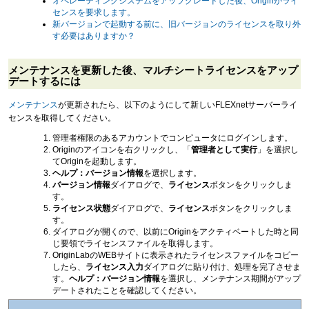
オペレーティングシステムをアップグレードした後、Originがライ
センスを要求します。
新バージョンで起動する前に、旧バージョンのライセンスを取り外
す必要はありますか？
メンテナンスを更新した後、マルチシートライセンスをアップ
デートするには
メンテナンス
が更新されたら、以下のようにして新しいFLEXnetサーバーライ
センスを取得してください。
管理者権限のあるアカウントでコンピュータにログインします。
Originのアイコンを右クリックし、「
管理者として実行
」を選択し
てOriginを起動します。
ヘルプ：バージョン情報
を選択します。
バージョン情報
ダイアログで、
ライセンス
ボタンをクリックしま
す。
ライセンス状態
ダイアログで、
ライセンス
ボタンをクリックしま
す。
ダイアログが開くので、以前にOriginをアクティベートした時と同
じ要領でライセンスファイルを取得します。
OriginLabのWEBサイトに表示されたライセンスファイルをコピー
したら、
ライセンス入力
ダイアログに貼り付け、処理を完了させま
す。
ヘルプ：バージョン情報
を選択し、メンテナンス期間がアップ
デートされたことを確認してください。