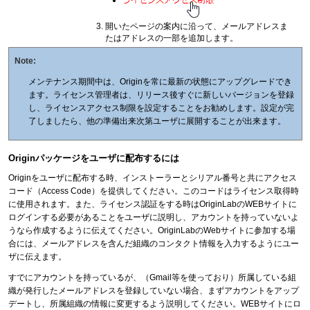
開いたページの案内に沿って、メールアドレスま
たはアドレスの一部を追加します。
Note:
メンテナンス期間中は、Originを常に最新の状態にアップグレードでき
ます。ライセンス管理者は、リリース後すぐに新しいバージョンを登録
し、ライセンスアクセス制限を設定することをお勧めします。設定が完
了しましたら、他の準備出来次第ユーザに展開することが出来ます。
Originパッケージをユーザに配布するには
Originをユーザに配布する時、インストーラーとシリアル番号と共にアクセス
コード（Access Code）を提供してください。このコードはライセンス取得時
に使用されます。また、ライセンス認証をする時はOriginLabのWEBサイトに
ログインする必要があることをユーザに説明し、アカウントを持っていないよ
うなら作成するように伝えてください。OriginLabのWebサイトに参加する場
合には、メールアドレスを含んだ組織のコンタクト情報を入力するようにユー
ザに伝えます。
すでにアカウントを持っているが、（Gmail等を使っており）所属している組
織が発行したメールアドレスを登録していない場合、まずアカウントをアップ
デートし、所属組織の情報に変更するよう説明してください。WEBサイトにロ