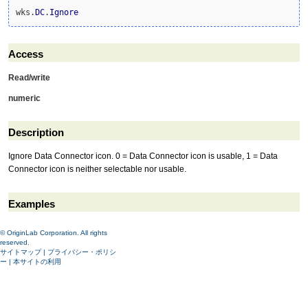
wks.
DC
.
Ignore
Access
Read/write
numeric
Description
Ignore Data Connector icon. 0 = Data Connector icon is usable, 1 = Data
Connector icon is neither selectable nor usable.
Examples
© OriginLab Corporation. All rights
reserved.
サイトマップ
|
プライバシー・ポリシ
ー
|
本サイトの利用