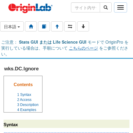
Toggle
naviga
日本語
ご注意：
Stats GUI または Life Science GUI
モードで OriginPro を
実行している場合は、手順について
こちらのページ
をご参照くださ
い。
wks.DC.Ignore
Contents
1
Syntax
2
Access
3
Description
4
Examples
Syntax