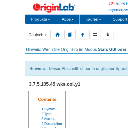
30+
Jahre H
Ingenieurw
Produkte
Apps
Kaufen
Support
Deutsch
Hinweis: Wenn Sie OriginPro im Modus
Stats GUI oder 
Hinweis：
Dieser Abschnitt ist nur in englischer Sprac
3.7.5.105.45 wks.col.y1
Contents
1
Syntax
2
Type
3
Access
4
Description