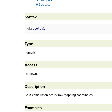
5
Examples
6
See also
Syntax
wks.
col
.
y1
Type
numeric
Access
Read/write
Description
Get/Set matrix object 1st row mapping coordinates
Examples