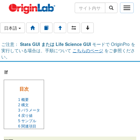
Toggle
naviga
日本語
ご注意：
Stats GUI または Life Science GUI
モードで OriginPro を
実行している場合は、手順について
こちらのページ
をご参照くださ
い。
If
目次
1
概要
2
構文
3
パラメータ
4
戻り値
5
サンプル
6
関連項目