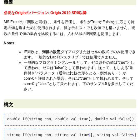
概要
必要なOriginのバージョン: Origin 2019 SR0以降
MS Excelの If 関数と同様に、条件を評価し、条件がTrueかFalseかに応じて特
定の値を返すために使用されます。値はテキストでも数値でも構いません。複
数の条件で値の集合を比較するには、入れ込状のIF関数を使用します。
Notes
:
IF関数は、
列値の設定
ダイアログまたはセルの数式でのみ使用でき
ます。一般的なLabTalkスクリプトでは使用できません。
一般的なプログラミングルールとして、ゼロ以外の値は"true"とし
て扱われ、ゼロは"false"として扱われます。従って、もしある"条
件付き"パラメータ（通常は比較の形をとる（例外あり））が
con>0と評価された場合、それは"true"として扱われます。そして
con=0は"false"として扱われます。下のサンプル5を参照してくだ
さい。
構文
double If
(
string con, double val_true
[
, double val_false
]
)
string If
(
string con, string val_true
$
[
, string val_false
$
]
)