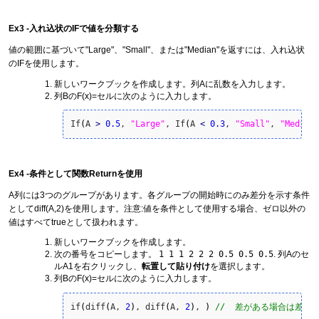
Ex3 -入れ込状のIFで値を分類する
値の範囲に基づいて"Large"、"Small"、または"Median"を返すには、入れ込状
のIFを使用します。
新しいワークブックを作成します。列Aに乱数を入力します。
列BのF(x)=セルに次のように入力します。
If
(
A 
>
0.5
, 
"Large"
, If
(
A 
<
0.3
, 
"Small"
, 
"Median
Ex4 -条件として関数Returnを使用
A列には3つのグループがあります。各グループの開始時にのみ差分を示す条件
としてdiff(A,2)を使用します。注意:値を条件として使用する場合、ゼロ以外の
値はすべてtrueとして扱われます。
新しいワークブックを作成します。
次の番号をコピーします。
1 1 1 2 2 2 0.5 0.5 0.5
. 列Aのセ
ルA1を右クリックし、
転置して貼り付け
を選択します。
列BのF(x)=セルに次のように入力します。
if
(
diff
(
A, 
2
)
, diff
(
A, 
2
)
, 
)
//  差がある場合は差