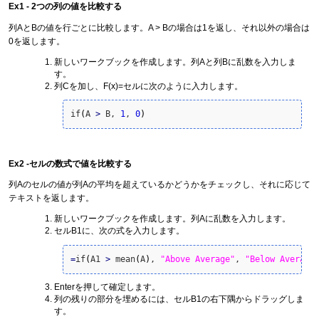
Ex1 - 2つの列の値を比較する
列AとBの値を行ごとに比較します。A > Bの場合は1を返し、それ以外の場合は
0を返します。
新しいワークブックを作成します。列Aと列Bに乱数を入力しま
す。
列Cを加し、F(x)=セルに次のように入力します。
if
(
A 
>
 B, 
1
, 
0
)
Ex2 -セルの数式で値を比較する
列Aのセルの値が列Aの平均を超えているかどうかをチェックし、それに応じて
テキストを返します。
新しいワークブックを作成します。列Aに乱数を入力します。
セルB1に、次の式を入力します。
=
if
(
A1 
>
 mean
(
A
)
, 
"Above Average"
, 
"Below Average
Enterを押して確定します。
列の残りの部分を埋めるには、セルB1の右下隅からドラッグしま
す。