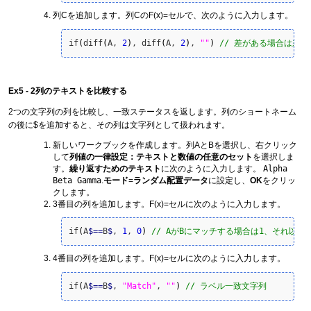
列Cを追加します。列CのF(x)=セルで、次のように入力します。
if
(
diff
(
A, 
2
)
, diff
(
A, 
2
)
, 
""
)
// 差がある場合は差
Ex5 - 2列のテキストを比較する
2つの文字列の列を比較し、一致ステータスを返します。列のショートネーム
の後に$を追加すると、その列は文字列として扱われます。
新しいワークブックを作成します。列AとBを選択し、右クリック
して
列値の一律設定：テキストと数値の任意のセット
を選択しま
す。
繰り返すためのテキスト
に次のように入力します。
Alpha
Beta Gamma
.
モード
=
ランダム配置データ
に設定し、
OK
をクリッ
クします。
3番目の列を追加します。F(x)=セルに次のように入力します。
if
(
A
$
==
B
$
, 
1
, 
0
)
// AがBにマッチする場合は1、それ以外
4番目の列を追加します。F(x)=セルに次のように入力します。
if
(
A
$
==
B
$
, 
"Match"
, 
""
)
// ラベル一致文字列