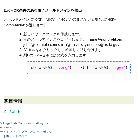
Ex6 - OR条件のある電子メールドメインを検出
メールドメインに".org"、".gov"、".edu"が含まれている場合は"Non-
Commercial"を返します。
新しいワークブックを作成します。
次のメールアドレスをコピーします。 jane@nonprofit.org
john@example.com smith@university.edu ccc@usda.gov
A1セルを右クリックし、転置して貼り付けます。
列BのF(x)=セルに次の式を入力します。
if
(
find
(
A
$
, 
".org"
)
!
=
-
1
||
 find
(
A
$
, 
".gov"
)
!
=
関連情報
Ifs
,
Switch
© OriginLab Corporation. All rights
reserved.
サイトマップ
|
プライバシー・ポリシ
ー
|
本サイトの利用