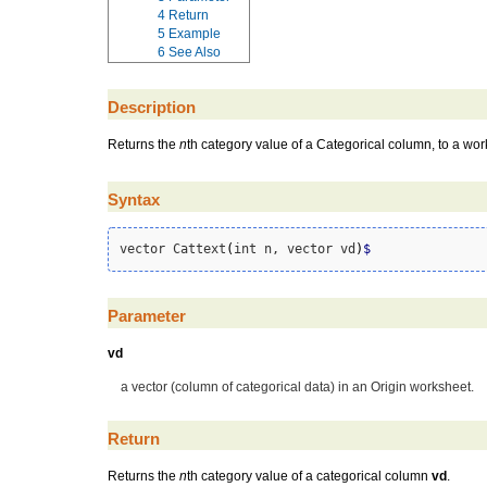
4
Return
5
Example
6
See Also
Description
Returns the
n
th category value of a Categorical column, to a work
Syntax
vector Cattext
(
int n, vector vd
)
$
Parameter
vd
a vector (column of categorical data) in an Origin worksheet.
Return
Returns the
n
th category value of a categorical column
vd
.