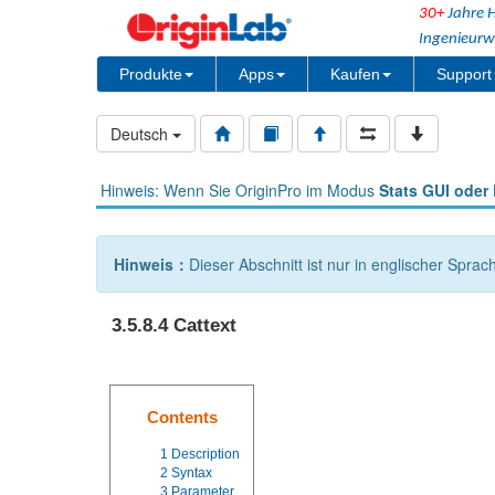
30+
Jahre H
Ingenieurw
Produkte
Apps
Kaufen
Support
Deutsch
Hinweis: Wenn Sie OriginPro im Modus
Stats GUI oder 
Hinweis：
Dieser Abschnitt ist nur in englischer Sprac
3.5.8.4 Cattext
Contents
1
Description
2
Syntax
3
Parameter