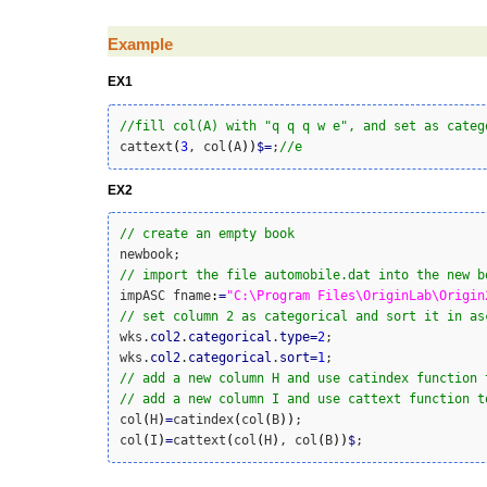
Example
EX1
//fill col(A) with "q q q w e", and set as categ
cattext
(
3
, col
(
A
)
)
$
=
;
//e
EX2
// create an empty book
// import the file automobile.dat into the new b
impASC fname
:
=
"C:\Program Files\OriginLab\Origin
// set column 2 as categorical and sort it in as
wks.
col2
.
categorical
.
type
=
2
;

wks.
col2
.
categorical
.
sort
=
1
// add a new column H and use catindex function 
// add a new column I and use cattext function t
col
(
H
)
=
catindex
(
col
(
B
)
)
;

col
(
I
)
=
cattext
(
col
(
H
)
, col
(
B
)
)
$
;