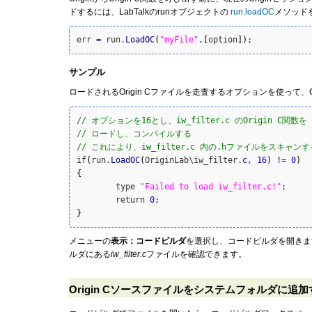
ドするには、LabTalkのrunオブジェクトの
run.loadOC
メソッド
err 
=
 run.
LoadOC
(
"myFile"
,
[
option
]
)
サンプル
ロードされるOrigin Cファイルを走査するオプションを使って、
// オプションを16とし、iw_filter.c のOrigin C関数を
// ロードし、コンパイルする
// これにより、iw_filter.c 内の.hファイルをスキャンす
if
(
run.
LoadOC
(
OriginLab\iw_filter.
c
, 
16
)
!
=
0
)
{
        type 
"Failed to load iw_filter.c!"
;

        return 
0
;
}
メニューの
表示：コードビルダ
を選択し、コードビルダを開きま
ルダにある
iw_filter.c
ファイルを確認できます。
Origin Cソースファイルをシステムフォルダに追加