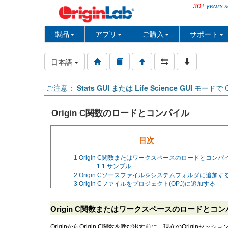
30+
years s
製品
アプリ
ご購入
サポート
日本語
ご注意：
Stats GUI または Life Science GUI
モードで O
Origin C関数のロードとコンパイル
目次
1
Origin C関数またはワークスペースのロードとコンパ
1.1
サンプル
2
Origin Cソースファイルをシステムフォルダに追加す
3
Origin Cファイルをプロジェクト(OPJ)に追加する
Origin C関数またはワークスペースのロードとコ
OriginからOrigin C関数を呼び出す前に、現在のOrig