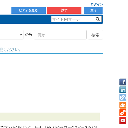
ログイン
ビデオを見る
試す
買う
から
検索
照ください。
ラムでコンパイルリンクしたり、LabTalkからワークスペースをビル