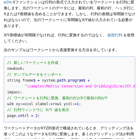
w2m
Xファンクションは行列の形式で入力されているワークシートを行列に変
換します。元のワークシートのデータには、最初の列、最初の行、ヘッダ行に
XまたはY座標値を含めることができます。しかし、行列の座標は等間隔でなけ
ればならいので、元のワークシートに等間隔なX/Y値が入力されている必要が
あります。
X/Y座標値が等間隔でなければ、行列に変換するのではなく、
仮想行列
を使用
してください。
次のサンプルはワークシートから直接変換する方法を示しています。
// 新しいワークシートを作成
// サンプルデータをインポート
string fname
$
=
 system.
path
.
program
$
+
"\samples\Matrix Conversion and Gridding\DirectXY.da
// ワークシートを行列に変換、最初の行がXで最初の列がY
w2m xy
:
=
xcol xlabel
:
=
row1 ycol
:
=
1
// 行列ウィンドウに X/Y 値を表示
page.
cntrl
=
2
;
ワークシートデータがXYZ列形式で構成されているとき、グリッディング法を
使ってこのようなデータを行列に変換します。多くのグリッディング法が利用