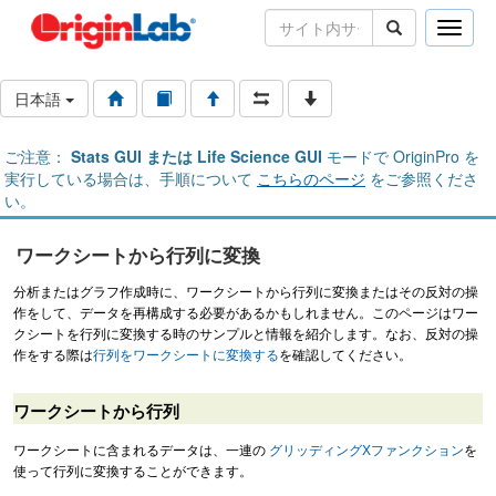
Toggle
naviga
日本語
ご注意：
Stats GUI または Life Science GUI
モードで OriginPro を
実行している場合は、手順について
こちらのページ
をご参照くださ
い。
ワークシートから行列に変換
分析またはグラフ作成時に、ワークシートから行列に変換またはその反対の操
作をして、データを再構成する必要があるかもしれません。このページはワー
クシートを行列に変換する時のサンプルと情報を紹介します。なお、反対の操
作をする際は
行列をワークシートに変換する
を確認してください。
ワークシートから行列
ワークシートに含まれるデータは、一連の
グリッディングXファンクション
を
使って行列に変換することができます。